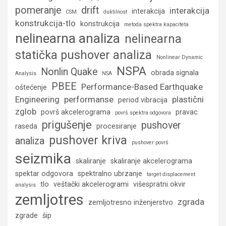
pomeranje
drift
interakcija
interakcija
CSM
duktilnost
konstrukcija-tlo
konstrukcija
metoda spektra kapaciteta
nelinearna analiza
nelinearna
statička pushover analiza
Nonlinear Dynamic
NSPA
Nonlin Quake
obrada signala
Analysis
NSA
PBEE
Performance-Based Earthquake
oštećenje
Engineering
performanse
plastični
period vibracija
zglob
površ akcelerograma
pravac
površ spektra odgovora
prigušenje
pushover
raseda
procesiranje
pushover kriva
analiza
pushover površ
seizmika
skaliranje
skaliranje akcelerograma
spektar odgovora
spektralno ubrzanje
target displacement
tlo
veštački akcelerogrami
višespratni okvir
analysis
zemljotres
zgrada
zemljotresno inženjerstvo
zgrade
šip