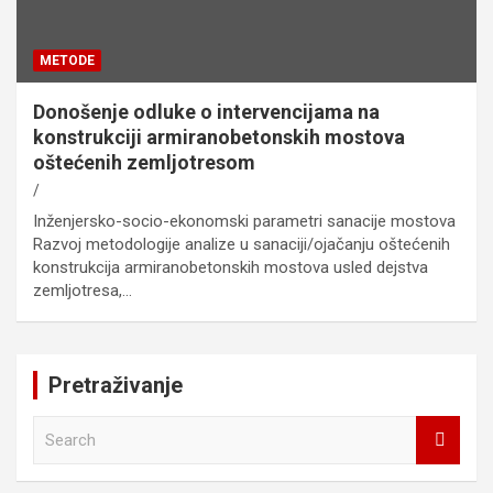
METODE
Donošenje odluke o intervencijama na
konstrukciji armiranobetonskih mostova
oštećenih zemljotresom
Inženjersko-socio-ekonomski parametri sanacije mostova
Razvoj metodologije analize u sanaciji/ojačanju oštećenih
konstrukcija armiranobetonskih mostova usled dejstva
zemljotresa,…
Pretraživanje
S
e
a