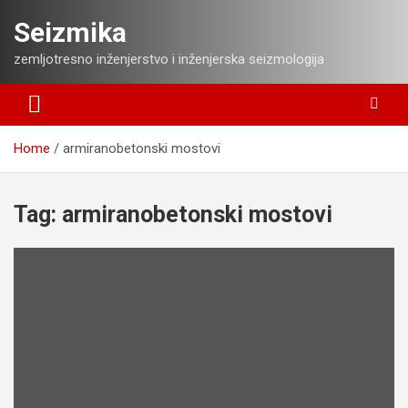
Skip
Seizmika
to
content
zemljotresno inženjerstvo i inženjerska seizmologija
Home
armiranobetonski mostovi
Tag:
armiranobetonski mostovi