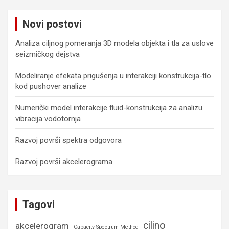
r
c
Novi postovi
h
Analiza ciljnog pomeranja 3D modela objekta i tla za uslove
seizmičkog dejstva
Modeliranje efekata prigušenja u interakciji konstrukcija-tlo
kod pushover analize
Numerički model interakcije fluid-konstrukcija za analizu
vibracija vodotornja
Razvoj površi spektra odgovora
Razvoj površi akcelerograma
Tagovi
ciljno
akcelerogram
Capacity Spectrum Method