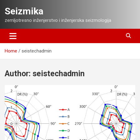
Skip
Seizmika
to
content
zemljotresno inženjerstvo i inženjerska seizmologija
Home
seistechadmin
Author:
seistechadmin