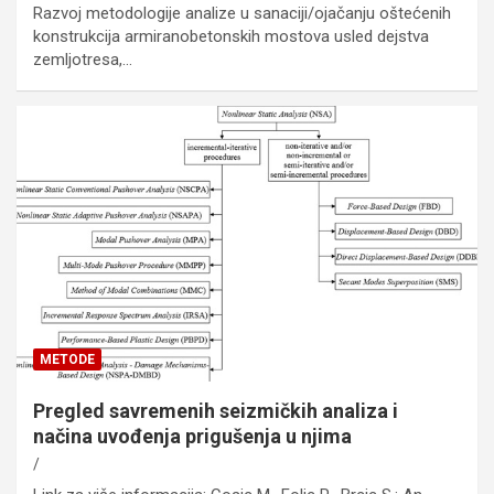
Razvoj metodologije analize u sanaciji/ojačanju oštećenih
konstrukcija armiranobetonskih mostova usled dejstva
zemljotresa,…
METODE
Pregled savremenih seizmičkih analiza i
načina uvođenja prigušenja u njima