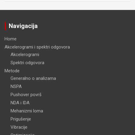
Navigacija
Home
Akcelerogrami i spektri odgovora
Akcelerogrami
Spektri odgovora
Metode
Generalno o analizama
NSPA
Pushover površ
NDA i IDA
Mehanizmi loma
Prigušenje
Vibracije