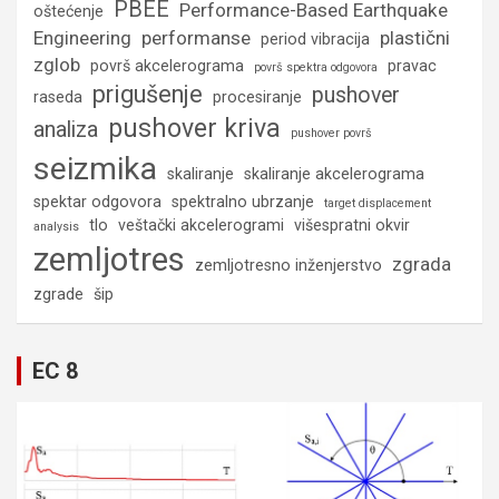
PBEE
Performance-Based Earthquake
oštećenje
Engineering
performanse
plastični
period vibracija
zglob
površ akcelerograma
pravac
površ spektra odgovora
prigušenje
pushover
raseda
procesiranje
pushover kriva
analiza
pushover površ
seizmika
skaliranje
skaliranje akcelerograma
spektar odgovora
spektralno ubrzanje
target displacement
tlo
veštački akcelerogrami
višespratni okvir
analysis
zemljotres
zgrada
zemljotresno inženjerstvo
zgrade
šip
EC 8