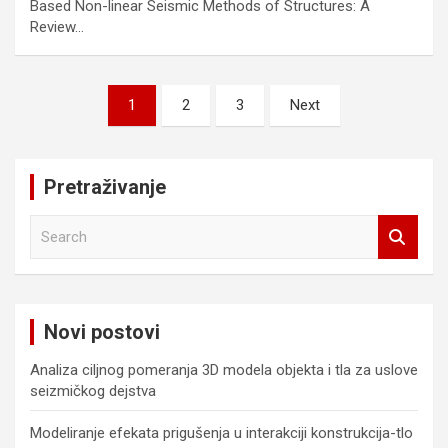
Based Non-linear Seismic Methods of Structures: A
Review…
Posts
1
2
3
Next
pagination
Pretraživanje
S
e
a
r
c
Novi postovi
h
Analiza ciljnog pomeranja 3D modela objekta i tla za uslove
seizmičkog dejstva
Modeliranje efekata prigušenja u interakciji konstrukcija-tlo