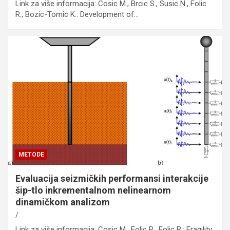
Link za više informacija: Cosic M., Brcic S., Susic N., Folic
R., Bozic-Tomic K.: Development of…
METODE
Evaluacija seizmičkih performansi interakcije
šip-tlo inkrementalnom nelinearnom
dinamičkom analizom
Link za više informacija: Cosic M., Folic R., Folic B.: Fragility