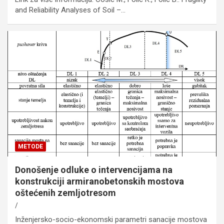
and Reliability Analyses of Soil –…
METODE
Donošenje odluke o intervencijama na
konstrukciji armiranobetonskih mostova
oštećenih zemljotresom
Inženjersko-socio-ekonomski parametri sanacije mostova