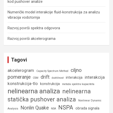
kod pushover analize
Numerički model interakcije fluid-konstrukcija za analizu
vibracija vodotornja
Razvoj površi spektra odgovora
Razvoj površi akcelerograma
Tagovi
ciljno
akcelerogram
Capacity Spectrum Method
pomeranje
drift
interakcija
interakcija
CSM
duktilnost
konstrukcija-tlo
konstrukcija
metoda spektra kapaciteta
nelinearna analiza
nelinearna
statička pushover analiza
Nonlinear Dynamic
NSPA
Nonlin Quake
obrada signala
Analysis
NSA