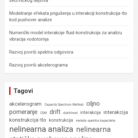
seizmičkog dejstva
Modeliranje efekata prigušenja u interakciji konstrukcija-tlo
kod pushover analize
Numerički model interakcije fluid-konstrukcija za analizu
vibracija vodotornja
Razvoj površi spektra odgovora
Razvoj površi akcelerograma
Tagovi
ciljno
akcelerogram
Capacity Spectrum Method
pomeranje
drift
interakcija
interakcija
CSM
duktilnost
konstrukcija-tlo
konstrukcija
metoda spektra kapaciteta
nelinearna analiza
nelinearna