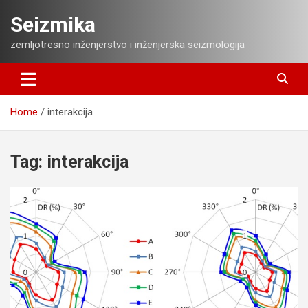
Skip
Seizmika
to
content
zemljotresno inženjerstvo i inženjerska seizmologija
Home
interakcija
Tag:
interakcija