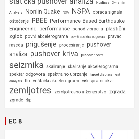
statička pushover analiza
Nonlinear Dynamic
NSPA
Nonlin Quake
obrada signala
Analysis
NSA
PBEE
Performance-Based Earthquake
oštećenje
Engineering
performanse
plastični
period vibracija
zglob
površ akcelerograma
pravac
površ spektra odgovora
prigušenje
pushover
raseda
procesiranje
pushover kriva
analiza
pushover površ
seizmika
skaliranje
skaliranje akcelerograma
spektar odgovora
spektralno ubrzanje
target displacement
tlo
veštački akcelerogrami
višespratni okvir
analysis
zemljotres
zgrada
zemljotresno inženjerstvo
zgrade
šip
EC 8