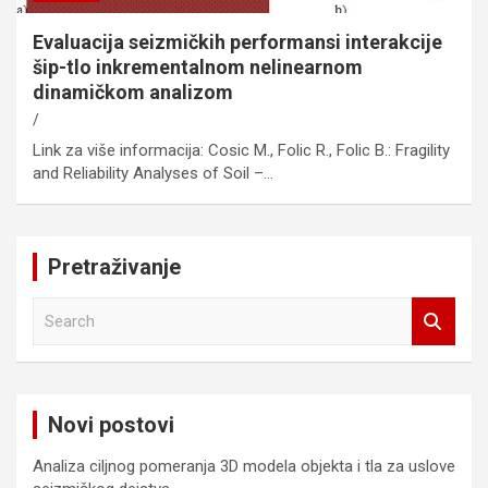
Evaluacija seizmičkih performansi interakcije
šip-tlo inkrementalnom nelinearnom
dinamičkom analizom
Link za više informacija: Cosic M., Folic R., Folic B.: Fragility
and Reliability Analyses of Soil –…
Pretraživanje
S
e
a
r
c
Novi postovi
h
Analiza ciljnog pomeranja 3D modela objekta i tla za uslove