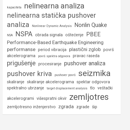
nelinearna analiza
kapaciteta
nelinearna statička pushover
analiza
Nonlin Quake
Nonlinear Dynamic Analysis
NSPA
PBEE
obrada signala
oštećenje
NSA
Performance-Based Earthquake Engineering
performanse
plastični zglob
period vibracija
površ
akcelerograma
pravac raseda
površ spektra odgovora
prigušenje
pushover analiza
procesiranje
seizmika
pushover kriva
pushover površ
skaliranje
skaliranje akcelerograma
spektar odgovora
spektralno ubrzanje
tlo
veštački
target displacement analysis
zemljotres
akcelerogrami
višespratni okvir
zgrada
zemljotresno inženjerstvo
zgrade
šip