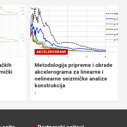
AKCELEROGRAMI
ačkih
Metodologija pripreme i obrade
mički
akcelerograma za linearne i
nelinearne seizmičke analize
konstrukcija