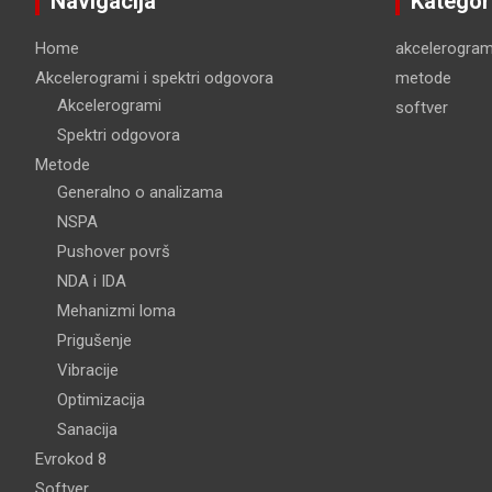
Navigacija
Kategor
Home
akcelerogram
Akcelerogrami i spektri odgovora
metode
Akcelerogrami
softver
Spektri odgovora
Metode
Generalno o analizama
NSPA
Pushover površ
NDA i IDA
Mehanizmi loma
Prigušenje
Vibracije
Optimizacija
Sanacija
Evrokod 8
Softver