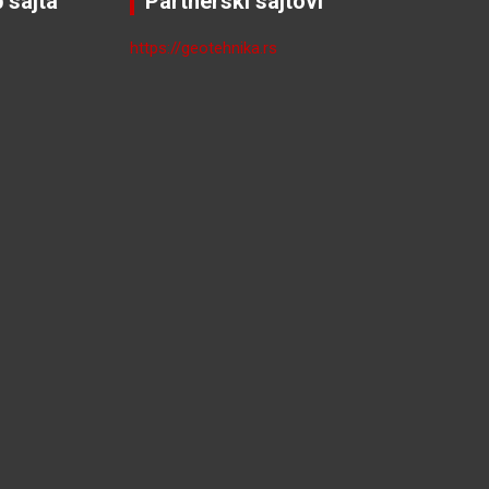
 sajta
Partnerski sajtovi
https://geotehnika.rs