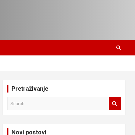
Pretraživanje
S
e
a
r
c
Novi postovi
h