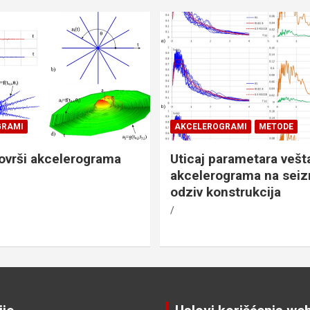
GRAMI
AKCELEROGRAMI
METODE
ovrši akcelerograma
Uticaj parametara vešt
akcelerograma na seiz
odziv konstrukcija