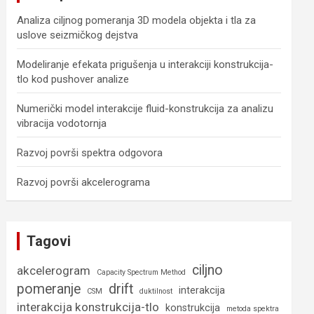
Analiza ciljnog pomeranja 3D modela objekta i tla za
uslove seizmičkog dejstva
Modeliranje efekata prigušenja u interakciji konstrukcija-
tlo kod pushover analize
Numerički model interakcije fluid-konstrukcija za analizu
vibracija vodotornja
Razvoj površi spektra odgovora
Razvoj površi akcelerograma
Tagovi
ciljno
akcelerogram
Capacity Spectrum Method
pomeranje
drift
interakcija
CSM
duktilnost
interakcija konstrukcija-tlo
konstrukcija
metoda spektra