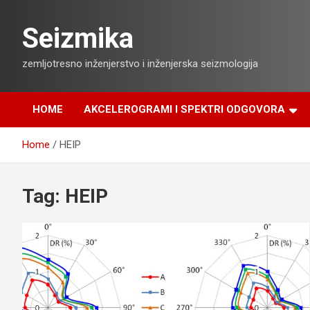
Skip
to
Seizmika
content
zemljotresno inženjerstvo i inženjerska seizmologija
HOME
AKCELEROGRAMI I SPEKTRI ODGOVORA
Home
HEIP
Tag:
HEIP