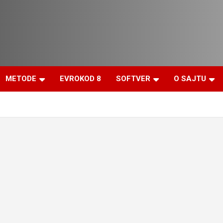
METODE
EVROKOD 8
SOFTVER
O SAJTU