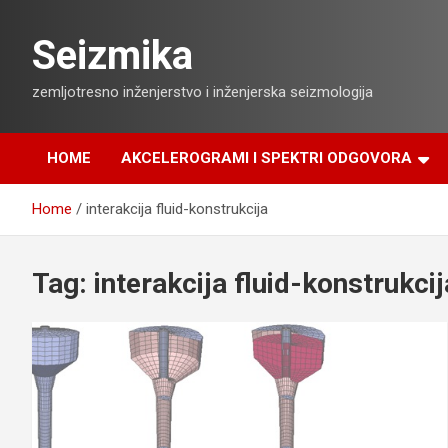
Skip
to
Seizmika
content
zemljotresno inženjerstvo i inženjerska seizmologija
HOME
AKCELEROGRAMI I SPEKTRI ODGOVORA
Home
interakcija fluid-konstrukcija
Tag:
interakcija fluid-konstrukcij