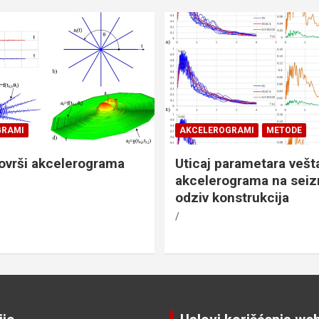
GRAMI
AKCELEROGRAMI
METODE
ovrši akcelerograma
Uticaj parametara vešt
akcelerograma na seiz
odziv konstrukcija