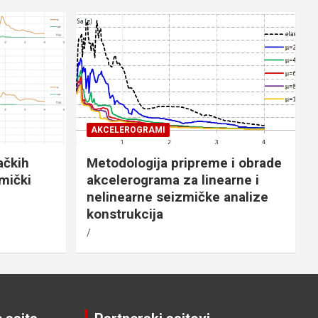
AKCELEROGRAMI
ačkih
Metodologija pripreme i obrade
mički
akcelerograma za linearne i
nelinearne seizmičke analize
konstrukcija