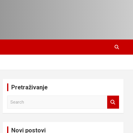
Pretraživanje
S
e
a
r
c
Novi postovi
h