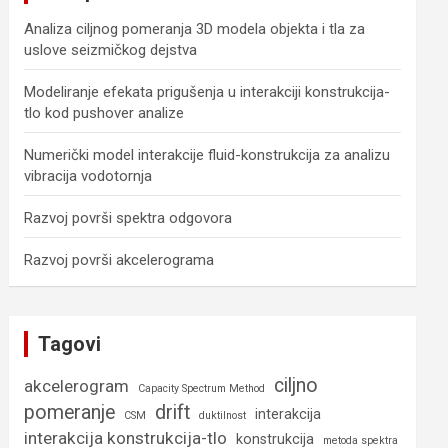
Analiza ciljnog pomeranja 3D modela objekta i tla za
uslove seizmičkog dejstva
Modeliranje efekata prigušenja u interakciji konstrukcija-
tlo kod pushover analize
Numerički model interakcije fluid-konstrukcija za analizu
vibracija vodotornja
Razvoj površi spektra odgovora
Razvoj površi akcelerograma
Tagovi
ciljno
akcelerogram
Capacity Spectrum Method
pomeranje
drift
interakcija
CSM
duktilnost
interakcija konstrukcija-tlo
konstrukcija
metoda spektra