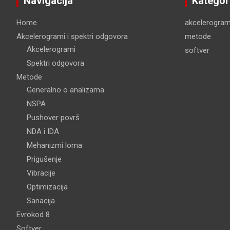
Navigacija
Kategor
Home
akcelerogram
Akcelerogrami i spektri odgovora
metode
Akcelerogrami
softver
Spektri odgovora
Metode
Generalno o analizama
NSPA
Pushover površ
NDA i IDA
Mehanizmi loma
Prigušenje
Vibracije
Optimizacija
Sanacija
Evrokod 8
Softver