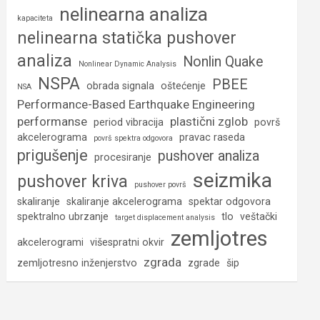
nelinearna analiza
kapaciteta
nelinearna statička pushover
analiza
Nonlin Quake
Nonlinear Dynamic Analysis
NSPA
PBEE
obrada signala
oštećenje
NSA
Performance-Based Earthquake Engineering
performanse
plastični zglob
period vibracija
površ
akcelerograma
pravac raseda
površ spektra odgovora
prigušenje
pushover analiza
procesiranje
seizmika
pushover kriva
pushover površ
skaliranje
skaliranje akcelerograma
spektar odgovora
spektralno ubrzanje
tlo
veštački
target displacement analysis
zemljotres
akcelerogrami
višespratni okvir
zgrada
zemljotresno inženjerstvo
zgrade
šip