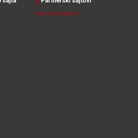
 sajta
Partnerski sajtovi
https://geotehnika.rs