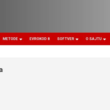
METODE
EVROKOD 8
SOFTVER
O SAJTU
a