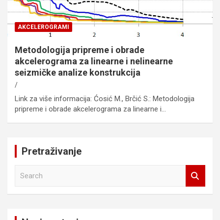
AKCELEROGRAMI
Metodologija pripreme i obrade
akcelerograma za linearne i nelinearne
seizmičke analize konstrukcija
Link za više informacija: Ćosić M., Brčić S.: Metodologija
pripreme i obrade akcelerograma za linearne i…
Pretraživanje
S
e
a
r
c