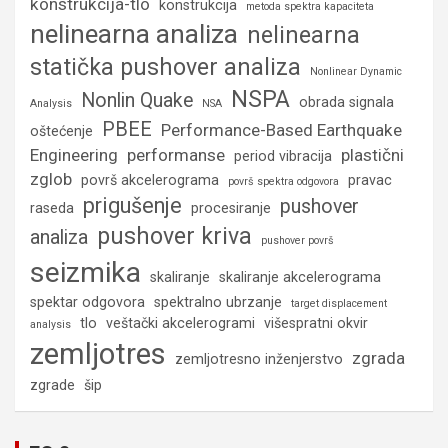
konstrukcija-tlo
konstrukcija
metoda spektra kapaciteta
nelinearna analiza
nelinearna
statička pushover analiza
Nonlinear Dynamic
NSPA
Nonlin Quake
obrada signala
Analysis
NSA
PBEE
Performance-Based Earthquake
oštećenje
Engineering
performanse
plastični
period vibracija
zglob
površ akcelerograma
pravac
površ spektra odgovora
prigušenje
pushover
raseda
procesiranje
pushover kriva
analiza
pushover površ
seizmika
skaliranje
skaliranje akcelerograma
spektar odgovora
spektralno ubrzanje
target displacement
tlo
veštački akcelerogrami
višespratni okvir
analysis
zemljotres
zgrada
zemljotresno inženjerstvo
zgrade
šip