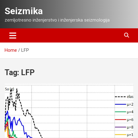
Skip
Seizmika
to
content
zemljotresno inženjerstvo i inženjerska seizmologija
Home
LFP
Tag:
LFP