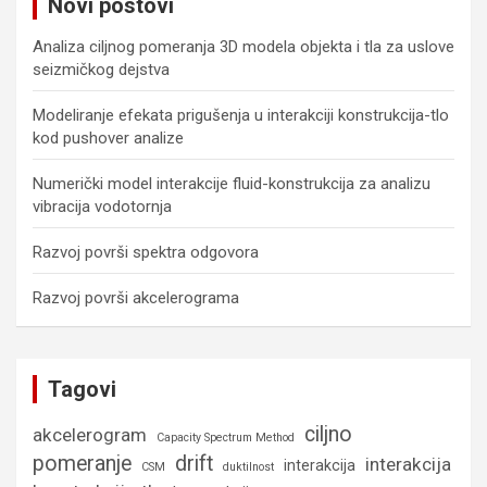
Novi postovi
h
Analiza ciljnog pomeranja 3D modela objekta i tla za uslove
seizmičkog dejstva
Modeliranje efekata prigušenja u interakciji konstrukcija-tlo
kod pushover analize
Numerički model interakcije fluid-konstrukcija za analizu
vibracija vodotornja
Razvoj površi spektra odgovora
Razvoj površi akcelerograma
Tagovi
ciljno
akcelerogram
Capacity Spectrum Method
pomeranje
drift
interakcija
interakcija
CSM
duktilnost