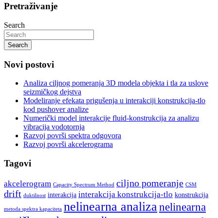
Pretraživanje
Search
Search
Novi postovi
Analiza ciljnog pomeranja 3D modela objekta i tla za uslove
seizmičkog dejstva
Modeliranje efekata prigušenja u interakciji konstrukcija-tlo
kod pushover analize
Numerički model interakcije fluid-konstrukcija za analizu
vibracija vodotornja
Razvoj površi spektra odgovora
Razvoj površi akcelerograma
Tagovi
ciljno pomeranje
akcelerogram
Capacity Spectrum Method
CSM
drift
interakcija konstrukcija-tlo
interakcija
konstrukcija
duktilnost
nelinearna analiza
nelinearna
metoda spektra kapaciteta