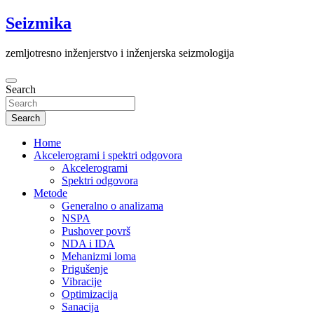
Skip
Seizmika
to
content
zemljotresno inženjerstvo i inženjerska seizmologija
Search
Search
Home
Akcelerogrami i spektri odgovora
Akcelerogrami
Spektri odgovora
Metode
Generalno o analizama
NSPA
Pushover površ
NDA i IDA
Mehanizmi loma
Prigušenje
Vibracije
Optimizacija
Sanacija