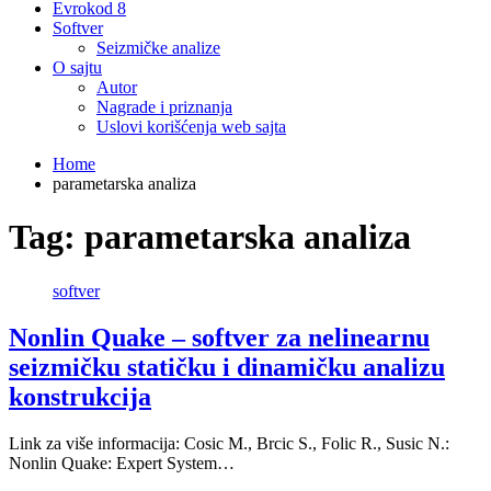
Evrokod 8
Softver
Seizmičke analize
O sajtu
Autor
Nagrade i priznanja
Uslovi korišćenja web sajta
Home
parametarska analiza
Tag:
parametarska analiza
softver
Nonlin Quake – softver za nelinearnu
seizmičku statičku i dinamičku analizu
konstrukcija
Link za više informacija: Cosic M., Brcic S., Folic R., Susic N.:
Nonlin Quake: Expert System…