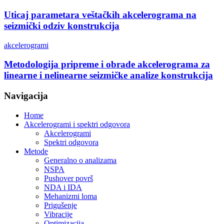
Uticaj parametara veštačkih akcelerograma na
seizmički odziv konstrukcija
akcelerogrami
Metodologija pripreme i obrade akcelerograma za
linearne i nelinearne seizmičke analize konstrukcija
Navigacija
Home
Akcelerogrami i spektri odgovora
Akcelerogrami
Spektri odgovora
Metode
Generalno o analizama
NSPA
Pushover površ
NDA i IDA
Mehanizmi loma
Prigušenje
Vibracije
Optimizacija