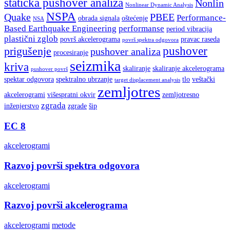
statička pushover analiza
Nonlin
Nonlinear Dynamic Analysis
NSPA
Quake
PBEE
Performance-
obrada signala
oštećenje
NSA
Based Earthquake Engineering
performanse
period vibracija
plastični zglob
površ akcelerograma
pravac raseda
površ spektra odgovora
pushover
prigušenje
pushover analiza
procesiranje
seizmika
kriva
skaliranje
skaliranje akcelerograma
pushover površ
spektar odgovora
spektralno ubrzanje
tlo
veštački
target displacement analysis
zemljotres
akcelerogrami
višespratni okvir
zemljotresno
zgrada
inženjerstvo
zgrade
šip
EC 8
akcelerogrami
Razvoj površi spektra odgovora
akcelerogrami
Razvoj površi akcelerograma
akcelerogrami
metode