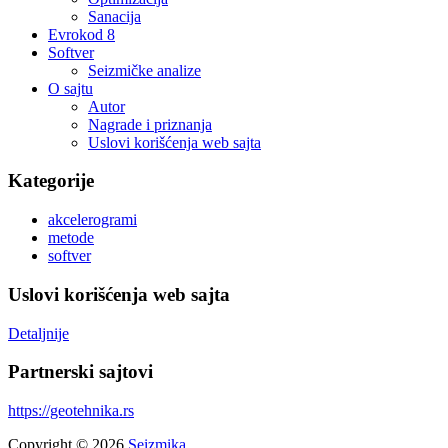
Sanacija
Evrokod 8
Softver
Seizmičke analize
O sajtu
Autor
Nagrade i priznanja
Uslovi korišćenja web sajta
Kategorije
akcelerogrami
metode
softver
Uslovi korišćenja web sajta
Detaljnije
Partnerski sajtovi
https://geotehnika.rs
Copyright © 2026
Seizmika