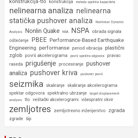
konstrukcija-tlo
konstrukcija
metoda spektra kapaciteta
nelinearna analiza
nelinearna
statička pushover analiza
Nonlinear Dynamic
NSPA
Nonlin Quake
obrada signala
Analysis
NSA
PBEE
Performance-Based Earthquake
oštećenje
Engineering
performanse
plastični
period vibracija
zglob
površ akcelerograma
pravac
površ spektra odgovora
prigušenje
pushover
raseda
procesiranje
pushover kriva
analiza
pushover površ
seizmika
skaliranje
skaliranje akcelerograma
spektar odgovora
spektralno ubrzanje
target displacement
tlo
veštački akcelerogrami
višespratni okvir
analysis
zemljotres
zgrada
zemljotresno inženjerstvo
zgrade
šip