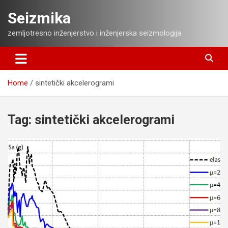
Skip
Seizmika
to
content
zemljotresno inženjerstvo i inženjerska seizmologija
Home
sintetički akcelerogrami
Tag:
sintetički akcelerogrami