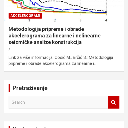
AKCELEROGRAMI
Metodologija pripreme i obrade
akcelerograma za linearne i nelinearne
seizmičke analize konstrukcija
Link za više informacija: Ćosić M., Brčić S.: Metodologija
pripreme i obrade akcelerograma za linearne i…
Pretraživanje
S
e
a
r
c