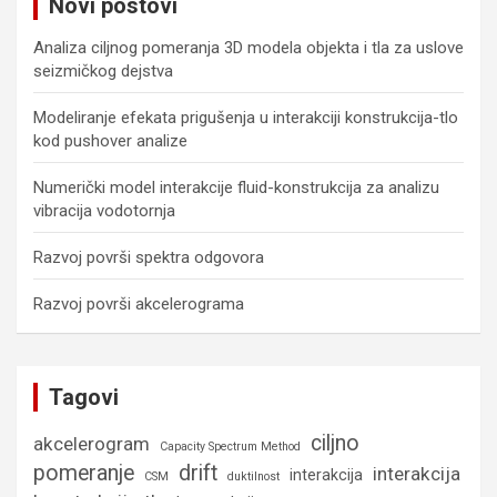
Novi postovi
h
Analiza ciljnog pomeranja 3D modela objekta i tla za uslove
seizmičkog dejstva
Modeliranje efekata prigušenja u interakciji konstrukcija-tlo
kod pushover analize
Numerički model interakcije fluid-konstrukcija za analizu
vibracija vodotornja
Razvoj površi spektra odgovora
Razvoj površi akcelerograma
Tagovi
ciljno
akcelerogram
Capacity Spectrum Method
pomeranje
drift
interakcija
interakcija
CSM
duktilnost