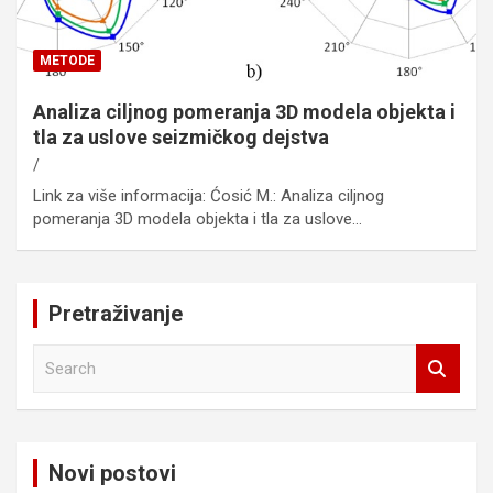
METODE
Analiza ciljnog pomeranja 3D modela objekta i
tla za uslove seizmičkog dejstva
Link za više informacija: Ćosić M.: Analiza ciljnog
pomeranja 3D modela objekta i tla za uslove…
Pretraživanje
S
e
a
r
c
Novi postovi
h