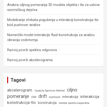
Analiza ciljnog pomeranja 3D modela objekta i tla za uslove
seizmičkog dejstva
Modeliranje efekata prigušenja u interakciji konstrukcija-tlo
kod pushover analize
Numerički model interakcije fluid-konstrukcija za analizu
vibracija vodotornja
Razvoj površi spektra odgovora
Razvoj površi akcelerograma
Tagovi
ciljno
akcelerogram
Capacity Spectrum Method
pomeranje
drift
interakcija
interakcija
CSM
duktilnost
konstrukcija-tlo
konstrukcija
metoda spektra kapaciteta