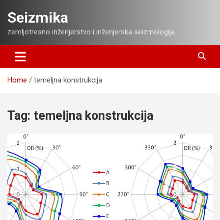
Skip
Seizmika
to
content
zemljotresno inženjerstvo i inženjerska seizmologija
Home
temeljna konstrukcija
Tag:
temeljna konstrukcija