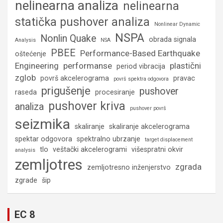
nelinearna analiza
nelinearna
statička pushover analiza
Nonlinear Dynamic
NSPA
Nonlin Quake
obrada signala
Analysis
NSA
PBEE
Performance-Based Earthquake
oštećenje
Engineering
performanse
plastični
period vibracija
zglob
površ akcelerograma
pravac
površ spektra odgovora
prigušenje
pushover
raseda
procesiranje
pushover kriva
analiza
pushover površ
seizmika
skaliranje
skaliranje akcelerograma
spektar odgovora
spektralno ubrzanje
target displacement
tlo
veštački akcelerogrami
višespratni okvir
analysis
zemljotres
zgrada
zemljotresno inženjerstvo
zgrade
šip
EC 8