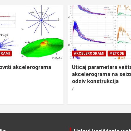
GRAMI
AKCELEROGRAMI
METODE
ovrši akcelerograma
Uticaj parametara vešt
akcelerograma na seiz
odziv konstrukcija