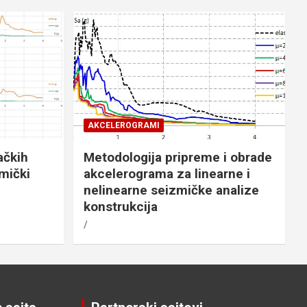
AKCELEROGRAMI
ačkih
Metodologija pripreme i obrade
mički
akcelerograma za linearne i
nelinearne seizmičke analize
konstrukcija