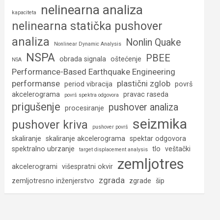
nelinearna analiza
kapaciteta
nelinearna statička pushover
analiza
Nonlin Quake
Nonlinear Dynamic Analysis
NSPA
PBEE
obrada signala
oštećenje
NSA
Performance-Based Earthquake Engineering
performanse
plastični zglob
period vibracija
površ
akcelerograma
pravac raseda
površ spektra odgovora
prigušenje
pushover analiza
procesiranje
seizmika
pushover kriva
pushover površ
skaliranje
skaliranje akcelerograma
spektar odgovora
spektralno ubrzanje
tlo
veštački
target displacement analysis
zemljotres
akcelerogrami
višespratni okvir
zgrada
zemljotresno inženjerstvo
zgrade
šip