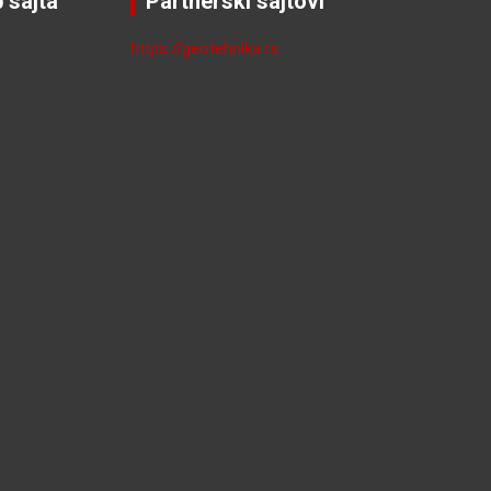
 sajta
Partnerski sajtovi
https://geotehnika.rs