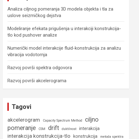
Analiza ciljnog pomeranja 3D modela objekta i tla za
uslove seizmičkog dejstva
Modeliranje efekata prigušenja u interakciji konstrukcija-
tlo kod pushover analize
Numerički model interakcije fluid-konstrukcija za analizu
vibracija vodotornja
Razvoj površi spektra odgovora
Razvoj površi akcelerograma
Tagovi
ciljno
akcelerogram
Capacity Spectrum Method
pomeranje
drift
interakcija
CSM
duktilnost
interakcija konstrukcija-tlo
konstrukcija
metoda spektra