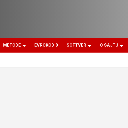
METODE
EVROKOD 8
SOFTVER
O SAJTU