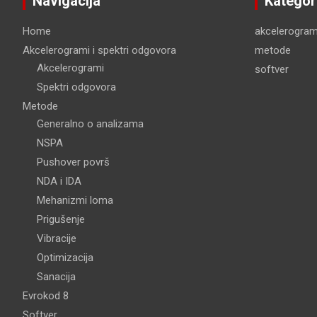
Navigacija
Kategor
Home
akcelerogram
Akcelerogrami i spektri odgovora
metode
Akcelerogrami
softver
Spektri odgovora
Metode
Generalno o analizama
NSPA
Pushover površ
NDA i IDA
Mehanizmi loma
Prigušenje
Vibracije
Optimizacija
Sanacija
Evrokod 8
Softver