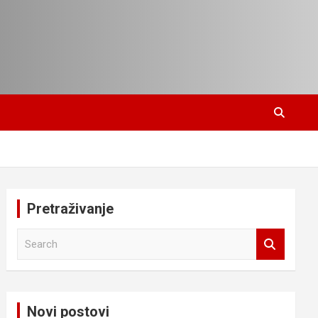
Pretraživanje
S
e
a
r
c
Novi postovi
h