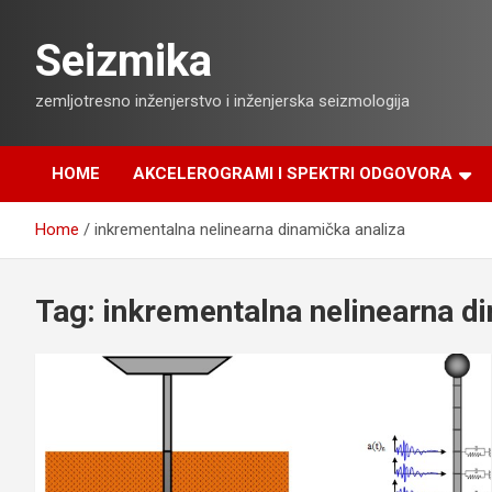
Skip
to
Seizmika
content
zemljotresno inženjerstvo i inženjerska seizmologija
HOME
AKCELEROGRAMI I SPEKTRI ODGOVORA
Home
inkrementalna nelinearna dinamička analiza
Tag:
inkrementalna nelinearna d