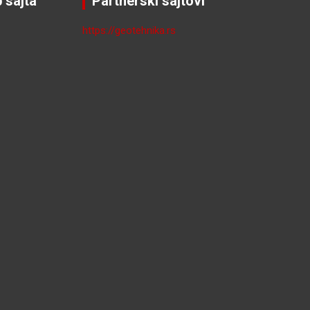
 sajta
Partnerski sajtovi
https://geotehnika.rs