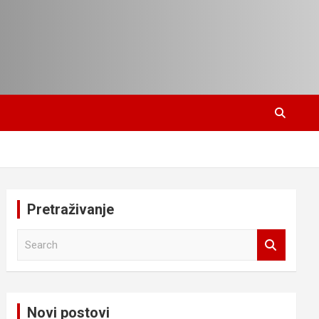
Pretraživanje
S
e
a
r
c
Novi postovi
h