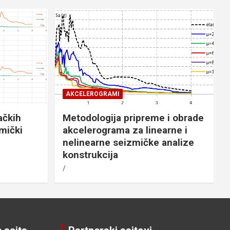
AKCELEROGRAMI
ačkih
Metodologija pripreme i obrade
mički
akcelerograma za linearne i
nelinearne seizmičke analize
konstrukcija