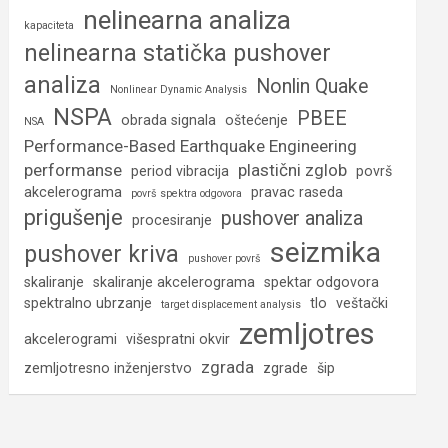
nelinearna analiza
kapaciteta
nelinearna statička pushover
analiza
Nonlin Quake
Nonlinear Dynamic Analysis
NSPA
PBEE
obrada signala
oštećenje
NSA
Performance-Based Earthquake Engineering
performanse
plastični zglob
period vibracija
površ
akcelerograma
pravac raseda
površ spektra odgovora
prigušenje
pushover analiza
procesiranje
seizmika
pushover kriva
pushover površ
skaliranje
skaliranje akcelerograma
spektar odgovora
spektralno ubrzanje
tlo
veštački
target displacement analysis
zemljotres
akcelerogrami
višespratni okvir
zgrada
zemljotresno inženjerstvo
zgrade
šip