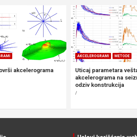
GRAMI
AKCELEROGRAMI
METODE
ovrši akcelerograma
Uticaj parametara vešt
akcelerograma na seiz
odziv konstrukcija