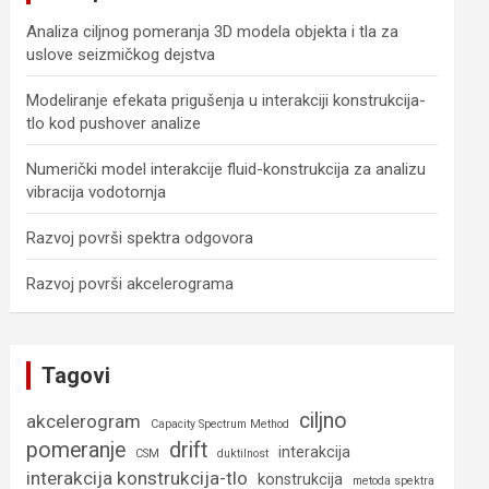
Analiza ciljnog pomeranja 3D modela objekta i tla za
uslove seizmičkog dejstva
Modeliranje efekata prigušenja u interakciji konstrukcija-
tlo kod pushover analize
Numerički model interakcije fluid-konstrukcija za analizu
vibracija vodotornja
Razvoj površi spektra odgovora
Razvoj površi akcelerograma
Tagovi
ciljno
akcelerogram
Capacity Spectrum Method
pomeranje
drift
interakcija
CSM
duktilnost
interakcija konstrukcija-tlo
konstrukcija
metoda spektra