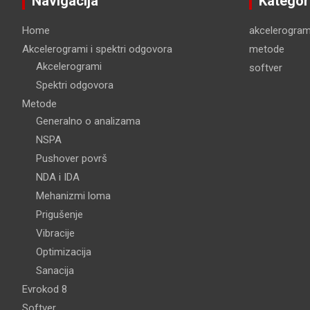
Navigacija
Kategor
Home
akcelerogram
Akcelerogrami i spektri odgovora
metode
Akcelerogrami
softver
Spektri odgovora
Metode
Generalno o analizama
NSPA
Pushover površ
NDA i IDA
Mehanizmi loma
Prigušenje
Vibracije
Optimizacija
Sanacija
Evrokod 8
Softver