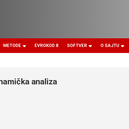
METODE
EVROKOD 8
SOFTVER
O SAJTU
inamička analiza