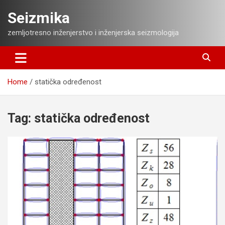
Skip
Seizmika
to
content
zemljotresno inženjerstvo i inženjerska seizmologija
Home
statička određenost
Tag:
statička određenost