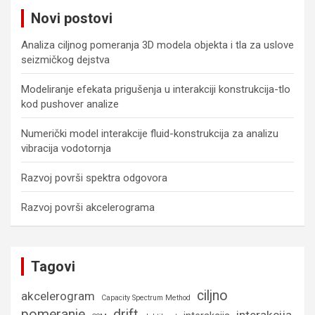
c
Novi postovi
h
Analiza ciljnog pomeranja 3D modela objekta i tla za uslove
seizmičkog dejstva
Modeliranje efekata prigušenja u interakciji konstrukcija-tlo
kod pushover analize
Numerički model interakcije fluid-konstrukcija za analizu
vibracija vodotornja
Razvoj površi spektra odgovora
Razvoj površi akcelerograma
Tagovi
ciljno
akcelerogram
Capacity Spectrum Method
pomeranje
drift
interakcija