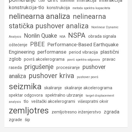
interakcija
CSM
duktilnost
konstrukcija-tlo
konstrukcija
metoda spektra kapaciteta
nelinearna analiza
nelinearna
statička pushover analiza
Nonlinear Dynamic
NSPA
Nonlin Quake
obrada signala
Analysis
NSA
PBEE
Performance-Based Earthquake
oštećenje
Engineering
performanse
plastični
period vibracija
zglob
površ akcelerograma
pravac
površ spektra odgovora
prigušenje
pushover
raseda
procesiranje
pushover kriva
analiza
pushover površ
seizmika
skaliranje
skaliranje akcelerograma
spektar odgovora
spektralno ubrzanje
target displacement
tlo
veštački akcelerogrami
višespratni okvir
analysis
zemljotres
zgrada
zemljotresno inženjerstvo
zgrade
šip