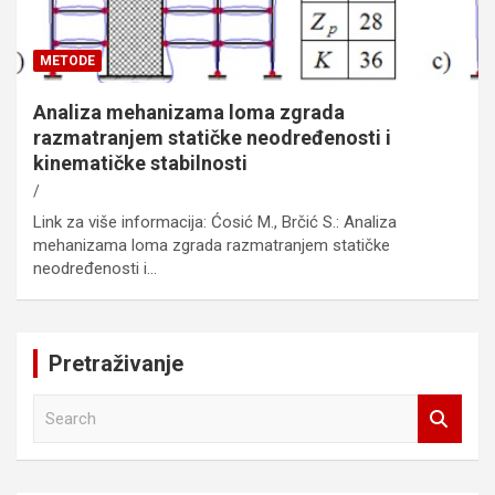
METODE
Analiza mehanizama loma zgrada
razmatranjem statičke neodređenosti i
kinematičke stabilnosti
Link za više informacija: Ćosić M., Brčić S.: Analiza
mehanizama loma zgrada razmatranjem statičke
neodređenosti i…
Pretraživanje
S
e
a
r